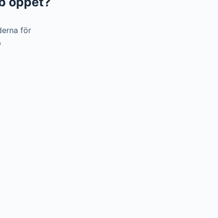
Ab öppet?
derna för
b