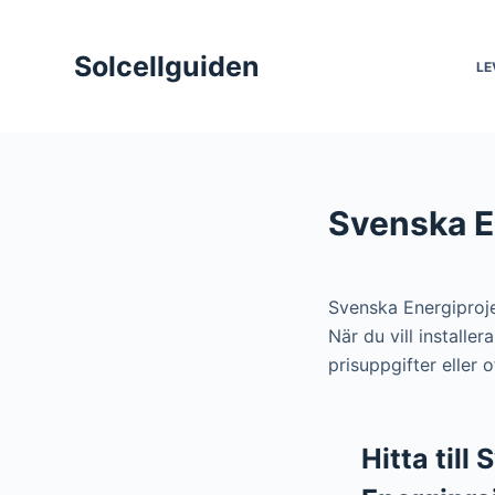
S
k
Solcellguiden
LE
i
p
t
o
c
Svenska E
o
n
t
Svenska Energiproj
e
När du vill install
n
prisuppgifter eller 
t
Hitta till