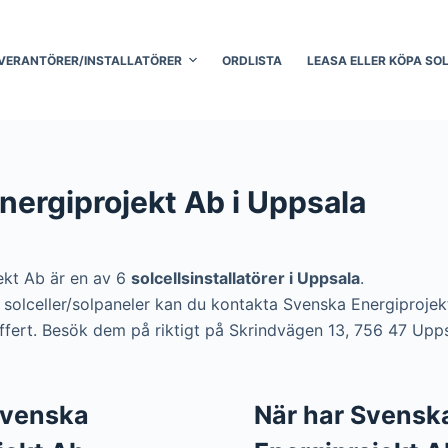
VERANTÖRER/INSTALLATÖRER
ORDLISTA
LEASA ELLER KÖPA SO
nergiprojekt Ab i Uppsala
ekt Ab är en av 6
solcellsinstallatörer i Uppsala
.
era solceller/solpaneler kan du kontakta Svenska Energiproj
offert. Besök dem på riktigt på Skrindvägen 13, 756 47 Upps
 Svenska
När har Svensk