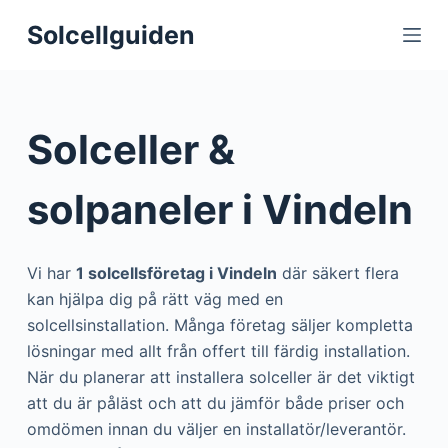
S
Solcellguiden
k
i
p
t
Solceller &
o
c
solpaneler i Vindeln
o
n
t
Vi har
1 solcellsföretag i Vindeln
där säkert flera
e
kan hjälpa dig på rätt väg med en
n
solcellsinstallation. Många företag säljer kompletta
t
lösningar med allt från offert till färdig installation.
När du planerar att installera solceller är det viktigt
att du är påläst och att du jämför både priser och
omdömen innan du väljer en installatör/leverantör.