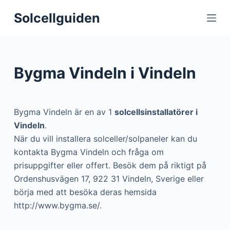
S
Solcellguiden
k
i
p
t
Bygma Vindeln i Vindeln
o
c
o
Bygma Vindeln är en av 1
solcellsinstallatörer i
n
Vindeln
.
t
När du vill installera solceller/solpaneler kan du
e
kontakta Bygma Vindeln och fråga om
n
prisuppgifter eller offert. Besök dem på riktigt på
t
Ordenshusvägen 17, 922 31 Vindeln, Sverige eller
börja med att besöka deras hemsida
http://www.bygma.se/.