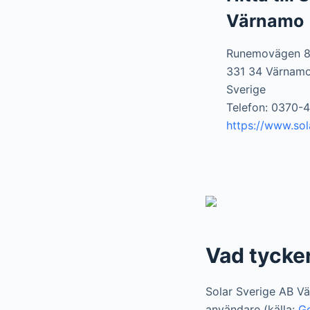
Värnamo
Runemovägen 
331 34 Värnam
Sverige
Telefon: 0370-
https://www.sol
Vad tycke
Solar Sverige AB Vä
användare (källa:
G