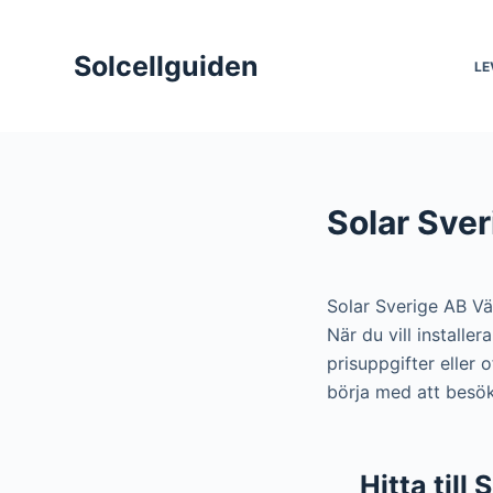
S
k
Solcellguiden
LE
i
p
t
o
c
Solar Sve
o
n
t
Solar Sverige AB V
e
När du vill install
n
prisuppgifter eller
t
börja med att besök
Hitta till