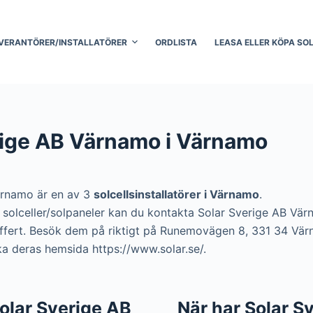
VERANTÖRER/INSTALLATÖRER
ORDLISTA
LEASA ELLER KÖPA SO
rige AB Värnamo i Värnamo
ärnamo är en av 3
solcellsinstallatörer i Värnamo
.
era solceller/solpaneler kan du kontakta Solar Sverige AB V
 offert. Besök dem på riktigt på Runemovägen 8, 331 34 Vär
a deras hemsida https://www.solar.se/.
 Solar Sverige AB
När har Solar S