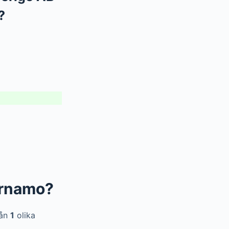
?
ärnamo?
rån
1
olika