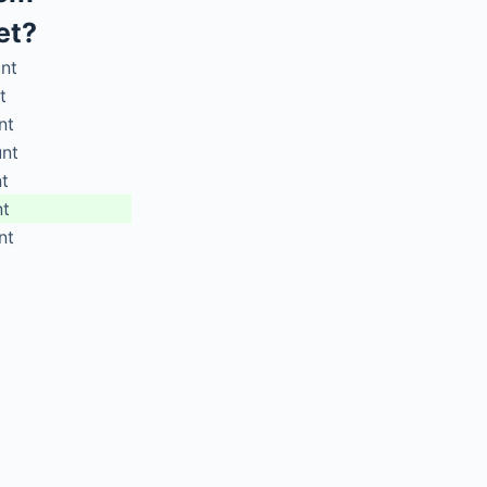
et?
nt
t
nt
unt
t
nt
nt