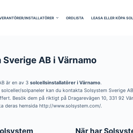
VERANTÖRER/INSTALLATÖRER
ORDLISTA
LEASA ELLER KÖPA SO
 Sverige AB i Värnamo
AB är en av 3
solcellsinstallatörer i Värnamo
.
era solceller/solpaneler kan du kontakta Solsystem Sverige 
 offert. Besök dem på riktigt på Dragarevägen 10, 331 92 Vä
ka deras hemsida http://www.solsystem.com/.
 Solsystem
När har Solsys