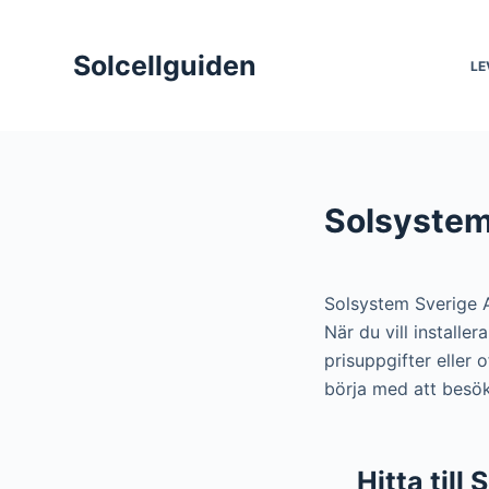
S
k
Solcellguiden
LE
i
p
t
o
c
Solsystem
o
n
t
Solsystem Sverige 
e
När du vill install
n
prisuppgifter eller
t
börja med att besö
Hitta till