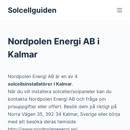
S
Solcellguiden
k
i
p
t
Nordpolen Energi AB i
o
c
Kalmar
o
n
t
Nordpolen Energi AB är en av 4
e
solcellsinstallatörer i Kalmar
.
n
När du vill installera solceller/solpaneler kan du
t
kontakta Nordpolen Energi AB och fråga om
prisuppgifter eller offert. Besök dem på riktigt på
Norra Vägen 35, 392 34 Kalmar, Sverige eller börja
med att besöka deras hemsida
http://www.nordpolenenergi.se/.