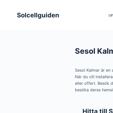
S
k
Solcellguiden
LE
i
p
t
o
c
Sesol Kalm
o
n
t
Sesol Kalmar är en
e
När du vill installe
n
eller offert. Besök 
t
besöka deras hemsid
Hitta till