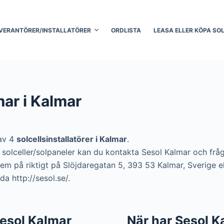
VERANTÖRER/INSTALLATÖRER
ORDLISTA
LEASA ELLER KÖPA SO
ar i Kalmar
 av 4
solcellsinstallatörer i Kalmar
.
ra solceller/solpaneler kan du kontakta Sesol Kalmar och fr
dem på riktigt på Slöjdaregatan 5, 393 53 Kalmar, Sverige e
a http://sesol.se/.
 Sesol Kalmar
När har Sesol K