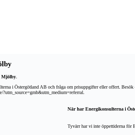
ölby
 i Mjölby
.
ulterna i Östergötland AB och fråga om prisuppgifter eller offert. Besök
s.site/?utm_source=gmb&utm_medium=referral.
När har Energikonsulterna i Ös
Tyvärr har vi inte öppettiderna för