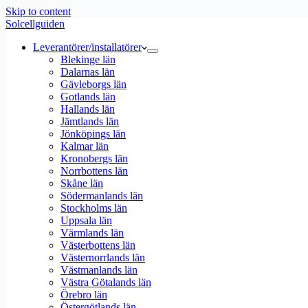
Skip to content
Solcellguiden
Leverantörer/installatörer
Blekinge län
Dalarnas län
Gävleborgs län
Gotlands län
Hallands län
Jämtlands län
Jönköpings län
Kalmar län
Kronobergs län
Norrbottens län
Skåne län
Södermanlands län
Stockholms län
Uppsala län
Värmlands län
Västerbottens län
Västernorrlands län
Västmanlands län
Västra Götalands län
Örebro län
Östergötlands län