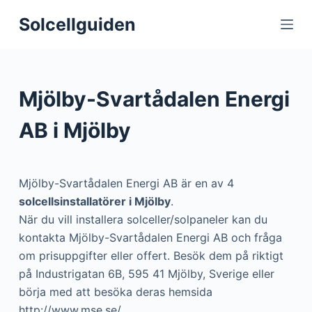
S
Solcellguiden
k
i
p
t
Mjölby-Svartådalen Energi
o
c
AB i Mjölby
o
n
t
Mjölby-Svartådalen Energi AB är en av 4
e
solcellsinstallatörer i Mjölby
.
n
När du vill installera solceller/solpaneler kan du
t
kontakta Mjölby-Svartådalen Energi AB och fråga
om prisuppgifter eller offert. Besök dem på riktigt
på Industrigatan 6B, 595 41 Mjölby, Sverige eller
börja med att besöka deras hemsida
http://www.mse.se/.