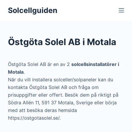
S
Solcellguiden
k
i
p
t
Östgöta Solel AB i Motala
o
c
o
Östgöta Solel AB är en av 2
solcellsinstallatörer i
n
Motala
.
t
När du vill installera solceller/solpaneler kan du
e
kontakta Östgöta Solel AB och fråga om
n
prisuppgifter eller offert. Besök dem på riktigt på
t
Södra Allén 11, 591 37 Motala, Sverige eller börja
med att besöka deras hemsida
https://ostgotasolel.se/.