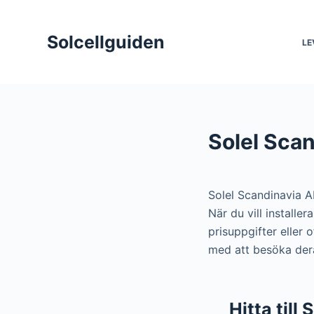
S
k
Solcellguiden
LE
i
p
t
o
c
Solel Scan
o
n
t
Solel Scandinavia A
e
När du vill installe
n
prisuppgifter eller 
t
med att besöka dera
Hitta till 