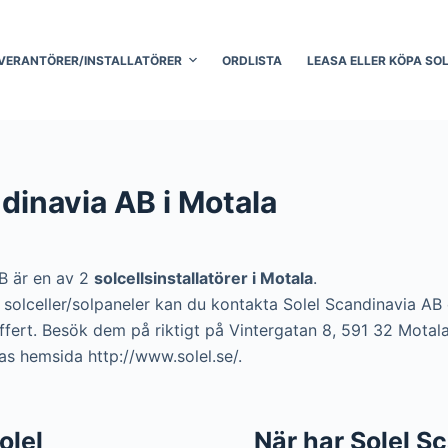
VERANTÖRER/INSTALLATÖRER
ORDLISTA
LEASA ELLER KÖPA SO
dinavia AB i Motala
B är en av 2
solcellsinstallatörer i Motala
.
ra solceller/solpaneler kan du kontakta Solel Scandinavia A
offert. Besök dem på riktigt på Vintergatan 8, 591 32 Motala
s hemsida http://www.solel.se/.
Solel
När har Solel S