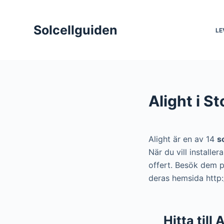
S
k
Solcellguiden
LE
i
p
t
o
c
Alight i S
o
n
t
Alight är en av 14
s
e
När du vill installe
n
offert. Besök dem p
t
deras hemsida http
Hitta till 