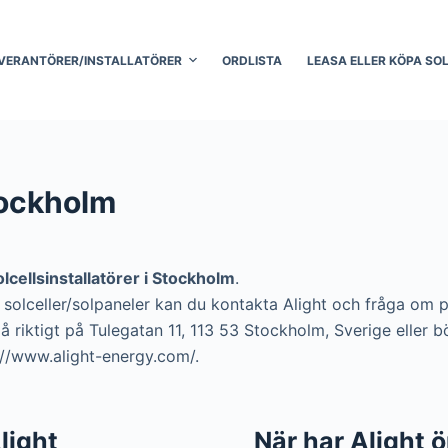
VERANTÖRER/INSTALLATÖRER
ORDLISTA
LEASA ELLER KÖPA SO
tockholm
olcellsinstallatörer i Stockholm
.
ra solceller/solpaneler kan du kontakta Alight och fråga om p
å riktigt på Tulegatan 11, 113 53 Stockholm, Sverige eller 
://www.alight-energy.com/.
Alight
När har Alight 