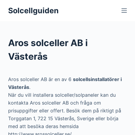
S
Solcellguiden
k
i
p
t
Aros solceller AB i
o
c
Västerås
o
n
t
Aros solceller AB är en av 6
solcellsinstallatörer i
e
Västerås
.
n
När du vill installera solceller/solpaneler kan du
t
kontakta Aros solceller AB och fråga om
prisuppgifter eller offert. Besök dem på riktigt på
Torggatan 1, 722 15 Västerås, Sverige eller börja
med att besöka deras hemsida
http://www.arossolceller.se/.