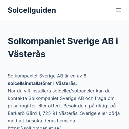
S
Solcellguiden
k
i
p
t
Solkompaniet Sverige AB i
o
c
Västerås
o
n
t
Solkompaniet Sverige AB är en av 6
e
solcellsinstallatörer i Västerås
.
n
När du vill installera solceller/solpaneler kan du
t
kontakta Solkompaniet Sverige AB och fråga om
prisuppgifter eller offert. Besök dem på riktigt på
Barkarö Gård 1, 725 91 Västerås, Sverige eller börja
med att besöka deras hemsida
https://solkompaniet.se/.