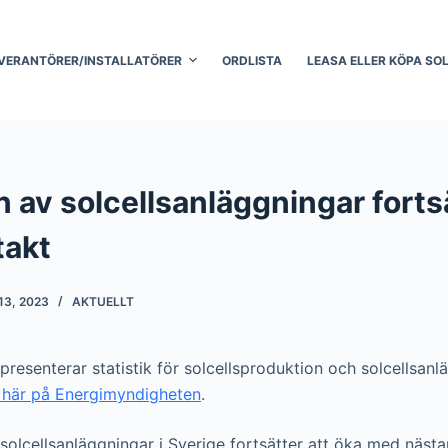
VERANTÖRER/INSTALLATÖRER
ORDLISTA
LEASA ELLER KÖPA SO
on av solcellsanläggningar forts
takt
13, 2023
AKTUELLT
resenterar statistik för solcellsproduktion och solcellsanl
l här på Energimyndigheten
.
 solcellsanläggningar i Sverige fortsätter att öka med nästa