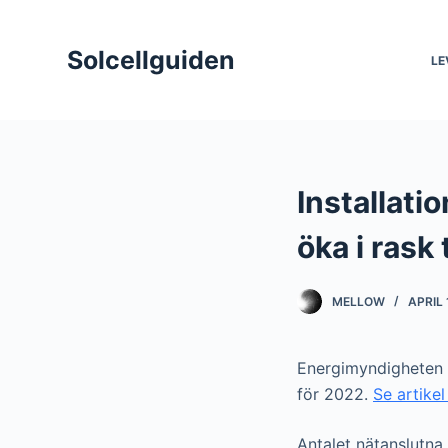
S
k
Solcellguiden
LE
i
p
t
o
c
Installati
o
n
öka i rask 
t
e
MELLOW
APRIL 
n
t
Energimyndigheten p
för 2022.
Se artike
Antalet nätanslutna